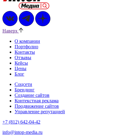
Наверх
О компании
Портфолио
Контакты
Отзывы
Кейсы
Цены
Блог
Соцсети
Брендинг
Создание сайтов
Контекстная реклама
Продвижение сайтов
Управление репутацией
+7 (812) 642-04-42
info@intop-media.ru