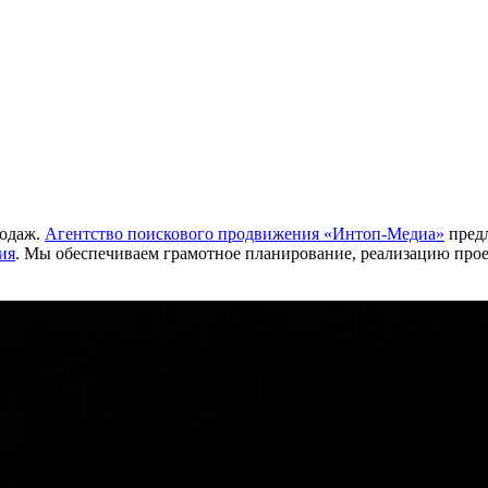
родаж.
Агентство поискового продвижения «Интоп-Медиа»
предл
ия
. Мы обеспечиваем грамотное планирование, реализацию проек