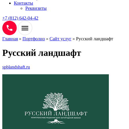
Контакты
Реквизиты
+7 (812) 642-04-42
Главная
»
Портфолио
»
Сайт услуг
»
Русский ландшафт
Русский ландшафт
spblandshaft.ru