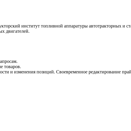
укторский институт топливной аппаратуры автотракторных и ст
ых двигателей.
апросам.
е товаров.
ности и изменения позиций. Своевременное редактирование прай