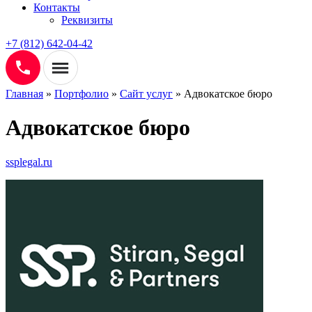
Контакты
Реквизиты
+7 (812) 642-04-42
Главная
»
Портфолио
»
Сайт услуг
»
Адвокатское бюро
Адвокатское бюро
ssplegal.ru