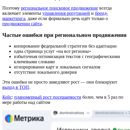
Поэтому
региональное поисковое продвижение
всегда
включает элементы
управления репутацией
и
бренд-
маркетинга
, даже если формально речь идёт только о
продвижении сайта
.
Частые ошибки при региональном продвижении
копирование федеральной стратегии без адаптации
одна страница услуг «на все регионы»
избыточная оптимизация текстов с географическими
ключевыми словами
игнорирование карт и локальных сигналов
отсутствие локального доверия
Эти ошибки не просто замедляют рост — они блокируют
выход в ТОП
.
Кейс
:
планомерный рост посещаемости
более, чем в 5 раз по
мере работы над сайтом